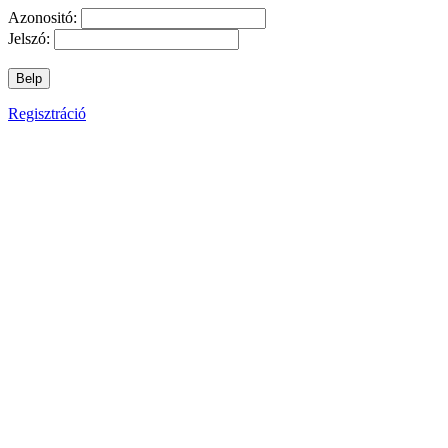
Azonositó:
Jelszó:
Regisztráció